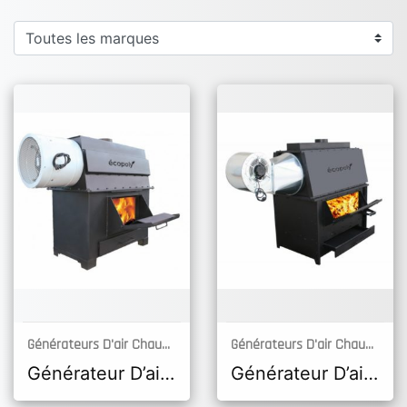
Générateurs D'air Chaud -
ECOPOLY
Générateurs D'air Chaud -
ECO
DÉCOUVRIR
DÉCOUVRIR
Générateur D’air Chaud Ecopoly ECP 50
Générateur D’air Chaud Ecopoly ECP 100