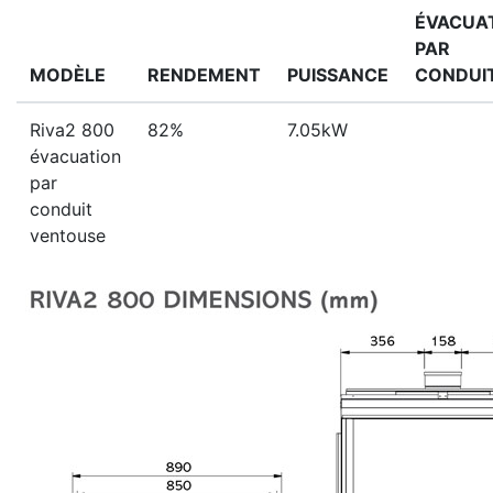
ÉVACUA
PAR
MODÈLE
RENDEMENT
PUISSANCE
CONDUI
Riva2 800
82%
7.05kW
évacuation
par
conduit
ventouse