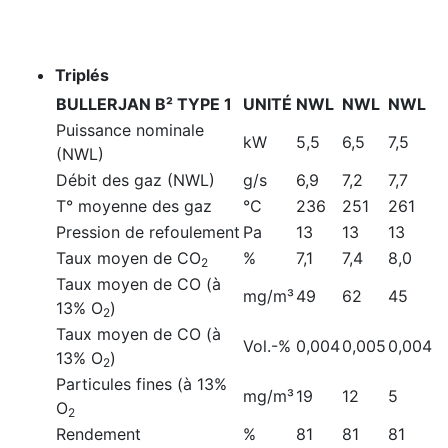
Triplés
BULLERJAN B² TYPE 1
UNITÉ
NWL
NWL
NWL
Puissance nominale
kW
5,5
6,5
7,5
(NWL)
Débit des gaz (NWL)
g/s
6,9
7,2
7,7
T° moyenne des gaz
°C
236
251
261
Pression de refoulement
Pa
13
13
13
Taux moyen de CO
%
7,1
7,4
8,0
2
Taux moyen de CO (à
mg/m³
49
62
45
13% O
)
2
Taux moyen de CO (à
Vol.-%
0,004
0,005
0,004
13% O
)
2
Particules fines (à 13%
mg/m³
19
12
5
O
2
Rendement
%
81
81
81